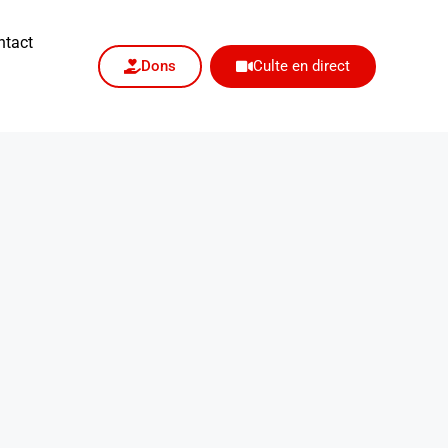
ntact
Dons
Culte en direct